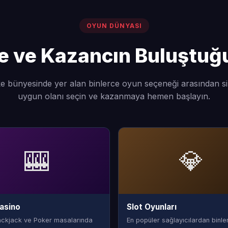
OYUN DÜNYASI
e ve Kazancın Buluştuğ
ke bünyesinde yer alan binlerce oyun seçeneği arasından s
uygun olanı seçin ve kazanmaya hemen başlayın.
🎰
💎
Casino
Slot Oyunları
lackjack ve Poker masalarında
En popüler sağlayıcılardan binle