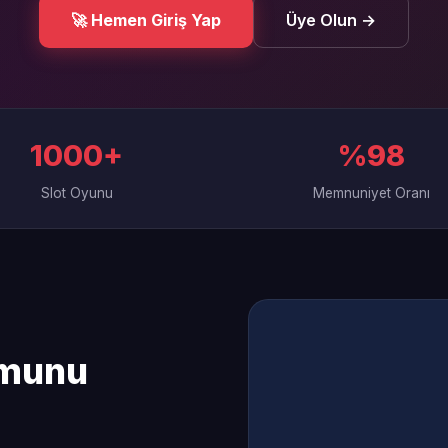
🚀 Hemen Giriş Yap
Üye Olun →
1000+
%98
Slot Oyunu
Memnuniyet Oranı
rmunu