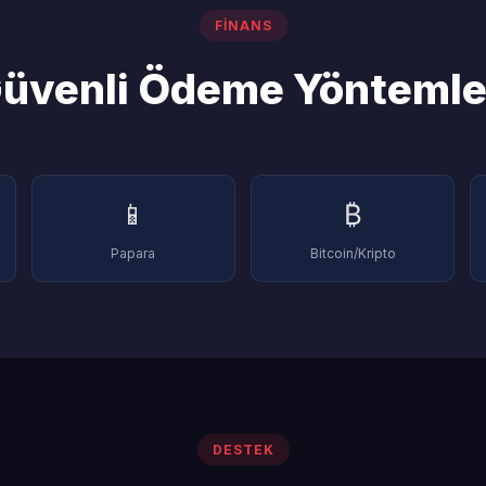
FINANS
üvenli Ödeme Yöntemle
📱
₿
Papara
Bitcoin/Kripto
DESTEK