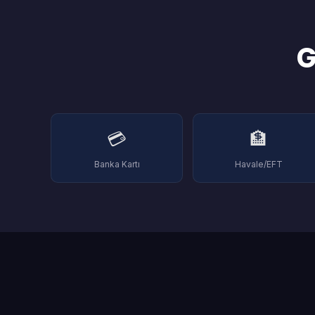
G
💳
🏦
Banka Kartı
Havale/EFT