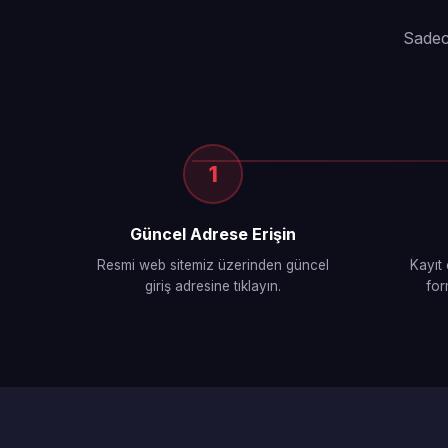
Sadece
1
Güncel Adrese Erişin
Resmi web sitemiz üzerinden güncel
Kayıt 
giriş adresine tıklayın.
for