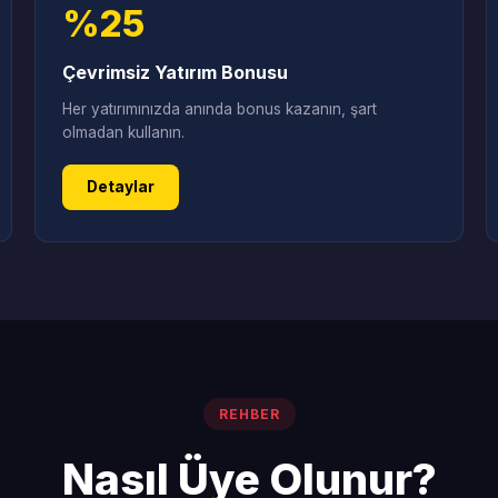
%25
Çevrimsiz Yatırım Bonusu
Her yatırımınızda anında bonus kazanın, şart
olmadan kullanın.
Detaylar
REHBER
Nasıl Üye Olunur?