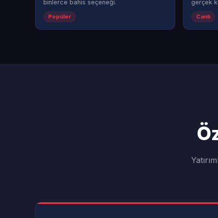
binlerce bahis seçeneği.
gerçek k
Popüler
Canlı
Öz
Yatırım