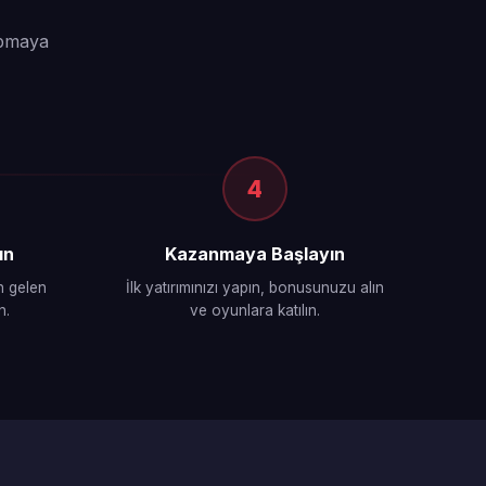
yapmaya
4
ın
Kazanmaya Başlayın
 gelen
İlk yatırımınızı yapın, bonusunuzu alın
n.
ve oyunlara katılın.