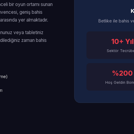
nceli bir oyun ortamı sunan
K
güvencesi, geniş bahis
 arasında yer almaktadır.
Betlike ile bahis 
onunuz veya tabletiniz
 dilediğiniz zaman bahis
10+ Yıl
Sektör Tecrüb
%200
kme)
Hoş Geldin Bon
rı