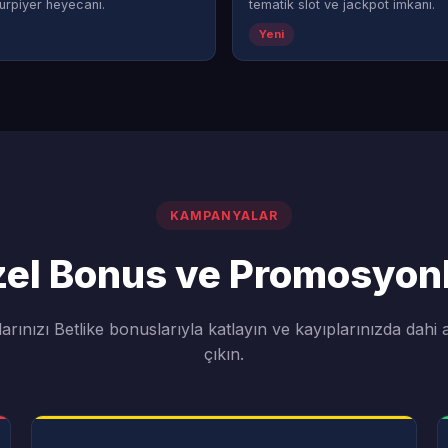
urpiyer heyecanı.
tematik slot ve jackpot imkanı.
Yeni
KAMPANYALAR
el Bonus ve Promosyon
larınızı Betlike bonuslarıyla katlayın ve kayıplarınızda dahi a
çıkın.