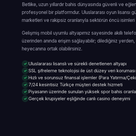
Betlike, uzun yıllardır bahis dünyasında güvenli ve eğle
profesyonel bir platformdur. Uluslararası oyun lisansı 
marketleri ve rakipsiz oranlarıyla sektörün öncü isimleri
Gelişmiş mobil uyumlu altyapımız sayesinde akıllı telef
üzerinden anında erişim sağlayabilir; dilediğiniz yerden,
heyecanına ortak olabilirsiniz.
Uluslararası lisanslı ve sürekli denetlenen altyapı
SSL şifreleme teknolojisi ile üst düzey veri koruması
Hızlı ve sorunsuz finansal işlemler (Para Yatırma/Çe
7/24 kesintisiz Türkçe müşteri destek hizmeti
Piyasanın üzerinde sunulan yüksek spor bahis oranla
Gerçek krupiyeler eşliğinde canlı casino deneyimi