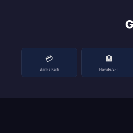
G
💳
🏦
Banka Kartı
Havale/EFT