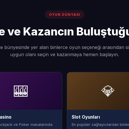
OYUN DÜNYASI
e ve Kazancın Buluştuğ
ke bünyesinde yer alan binlerce oyun seçeneği arasından s
uygun olanı seçin ve kazanmaya hemen başlayın.
🎰
💎
Casino
Slot Oyunları
lackjack ve Poker masalarında
En popüler sağlayıcılardan binle