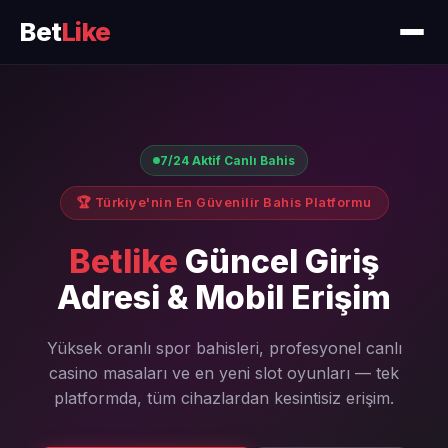
Bet
Like
7/24 Aktif Canlı Bahis
🏆 Türkiye'nin En Güvenilir Bahis Platformu
Betlike
Güncel Giriş
Adresi & Mobil Erişim
Yüksek oranlı spor bahisleri, profesyonel canlı
casino masaları ve en yeni slot oyunları — tek
platformda, tüm cihazlardan kesintisiz erişim.