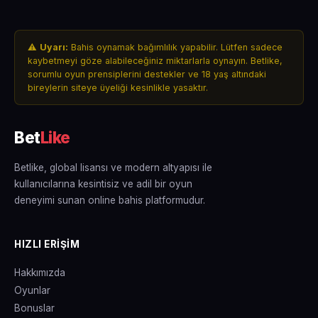
⚠️
Uyarı:
Bahis oynamak bağımlılık yapabilir. Lütfen sadece
kaybetmeyi göze alabileceğiniz miktarlarla oynayın. Betlike,
sorumlu oyun prensiplerini destekler ve 18 yaş altındaki
bireylerin siteye üyeliği kesinlikle yasaktır.
Bet
Like
Betlike, global lisansı ve modern altyapısı ile
kullanıcılarına kesintisiz ve adil bir oyun
deneyimi sunan online bahis platformudur.
HIZLI ERIŞIM
Hakkımızda
Oyunlar
Bonuslar