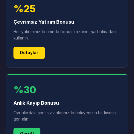
%25
Çevrimsiz Yatırım Bonusu
Her yatırımınızda anında bonus kazanın, şart olmadan
kullanın.
Detaylar
%30
Anlık Kayıp Bonusu
Oyunlardaki şanssız anlarınızda bakiyenizin bir kısmını
geri alın.
Geri Al