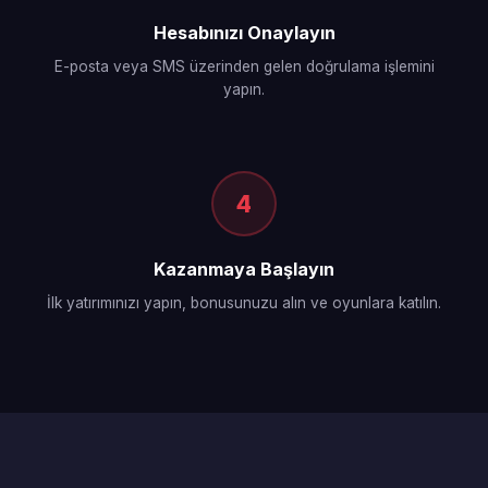
Hesabınızı Onaylayın
E-posta veya SMS üzerinden gelen doğrulama işlemini
yapın.
4
Kazanmaya Başlayın
İlk yatırımınızı yapın, bonusunuzu alın ve oyunlara katılın.