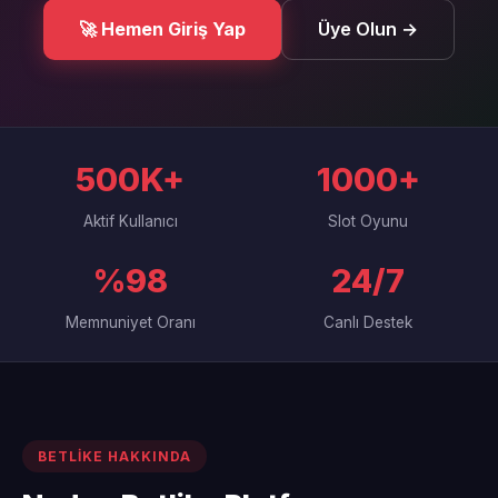
🚀 Hemen Giriş Yap
Üye Olun →
500K+
1000+
Aktif Kullanıcı
Slot Oyunu
%98
24/7
Memnuniyet Oranı
Canlı Destek
BETLIKE HAKKINDA