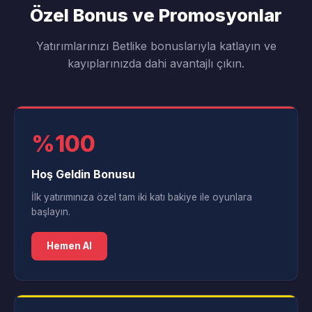
Özel Bonus ve Promosyonlar
Yatırımlarınızı Betlike bonuslarıyla katlayın ve
kayıplarınızda dahi avantajlı çıkın.
%100
Hoş Geldin Bonusu
İlk yatırımınıza özel tam iki katı bakiye ile oyunlara
başlayın.
Hemen Al