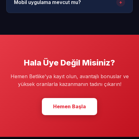
ulaşabilirsiniz.
+
Mobil uygulama mevcut mu?
seçtiğiniz yönteme bağlı olarak genellikle 15 ile 60
dakika arasında sonuçlanmaktadır.
Evet, sitemiz üzerinden hem Android hem de iOS
cihazlarınız için özel olarak geliştirilmiş mobil
uygulamalarımızı indirebilirsiniz.
Hala Üye Değil Misiniz?
Hemen Betlike'ya kayıt olun, avantajlı bonuslar ve
yüksek oranlarla kazanmanın tadını çıkarın!
Hemen Başla