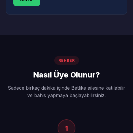
REHBER
Nasıl Üye Olunur?
Sadece birkaç dakika içinde Betlike ailesine katılabilir
ve bahis yapmaya başlayabilirsiniz.
1