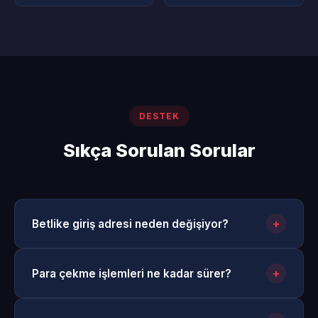
DESTEK
Sıkça Sorulan Sorular
+
Betlike giriş adresi neden değişiyor?
Türkiye'deki yasal düzenlemeler nedeniyle platform
+
Para çekme işlemleri ne kadar sürer?
adresimiz periyodik olarak güncellenmektedir. En
güncel linke her zaman bu sayfa üzerinden
Betlike üzerinden yapacağınız çekim talepleri,