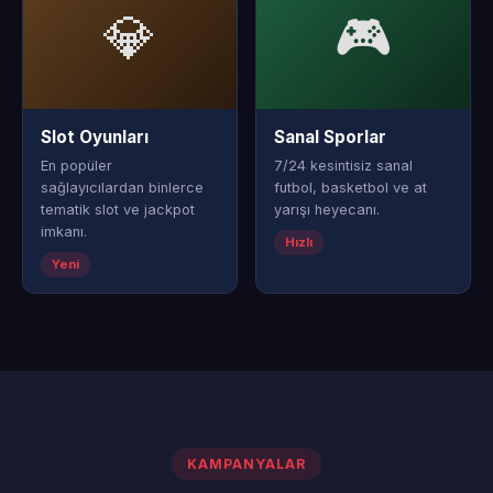
💎
🎮
Slot Oyunları
Sanal Sporlar
En popüler
7/24 kesintisiz sanal
sağlayıcılardan binlerce
futbol, basketbol ve at
tematik slot ve jackpot
yarışı heyecanı.
imkanı.
Hızlı
Yeni
KAMPANYALAR