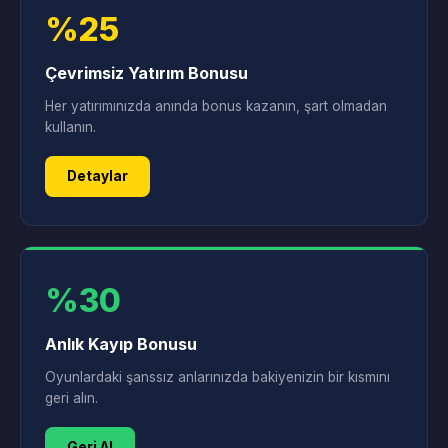
%25
Çevrimsiz Yatırım Bonusu
Her yatırımınızda anında bonus kazanın, şart olmadan
kullanın.
Detaylar
%30
Anlık Kayıp Bonusu
Oyunlardaki şanssız anlarınızda bakiyenizin bir kısmını
geri alın.
Geri Al