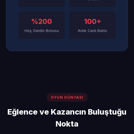
%200
100+
Hoş Geldin Bonusu
Anlık Canlı Bahis
OYUN DÜNYASI
Eğlence ve Kazancın Buluştuğu
Nokta